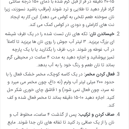
۱۵-۲۰ دقیقه در فر از قبل گرم شده با دمای ۱۵۰ درجه سانتی
گراد قرار دهید تا طلایی و ترد شوند (مراقب باشید نسوزند، زیرا
نان سوخته طعم تلخی به کواس می دهد). این کار به ایجاد
نت های کاراملی و دودی در کواس کمک می کند.
خیساندن نان:
تکه های نان تست شده را در یک ظرف شیشه
ای بزرگ بریزید. ۳ لیتر آب جوش را روی نان ها بریزید تا کاملاً
در آب غوطه ور شوند. درب ظرف را بگذارید یا با یک پارچه
تمیز بپوشانید و اجازه دهید به مدت ۴ ساعت در محیطی گرم
بماند تا نان طعم و رنگ خود را به آب بدهد.
فعال کردن مخمر:
در یک کاسه کوچک، مخمر خشک فعال را با
حدود ۲۰۰ میلی لیتر آب ولرم (نه داغ، چون مخمر می میرد و
نه سرد، چون فعال نمی شود) و ۱ قاشق چای خوری شکر حل
کنید. اجازه دهید ۱۰-۱۵ دقیقه بماند تا مخمر فعال شده و کف
کند.
صاف کردن و ترکیب:
پس از گذشت ۴ ساعت، مخلوط آب و
نان را از یک صافی رد کنید تا تفاله های نان جدا شوند. مایع