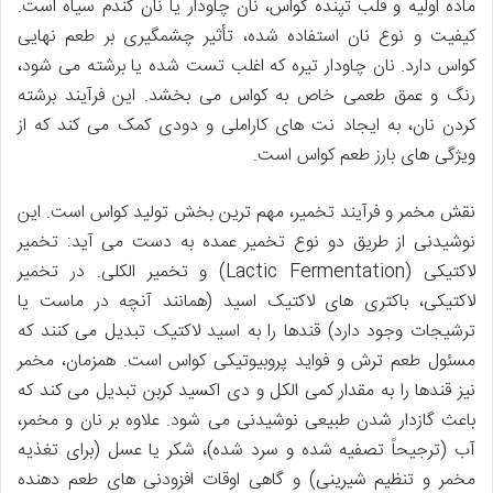
ماده اولیه و قلب تپنده کواس، نان چاودار یا نان گندم سیاه است.
کیفیت و نوع نان استفاده شده، تأثیر چشمگیری بر طعم نهایی
کواس دارد. نان چاودار تیره که اغلب تست شده یا برشته می شود،
رنگ و عمق طعمی خاص به کواس می بخشد. این فرآیند برشته
کردن نان، به ایجاد نت های کاراملی و دودی کمک می کند که از
ویژگی های بارز طعم کواس است.
نقش مخمر و فرآیند تخمیر، مهم ترین بخش تولید کواس است. این
نوشیدنی از طریق دو نوع تخمیر عمده به دست می آید: تخمیر
لاکتیکی (Lactic Fermentation) و تخمیر الکلی. در تخمیر
لاکتیکی، باکتری های لاکتیک اسید (همانند آنچه در ماست یا
ترشیجات وجود دارد) قندها را به اسید لاکتیک تبدیل می کنند که
مسئول طعم ترش و فواید پروبیوتیکی کواس است. همزمان، مخمر
نیز قندها را به مقدار کمی الکل و دی اکسید کربن تبدیل می کند که
باعث گازدار شدن طبیعی نوشیدنی می شود. علاوه بر نان و مخمر،
آب (ترجیحاً تصفیه شده و سرد شده)، شکر یا عسل (برای تغذیه
مخمر و تنظیم شیرینی) و گاهی اوقات افزودنی های طعم دهنده