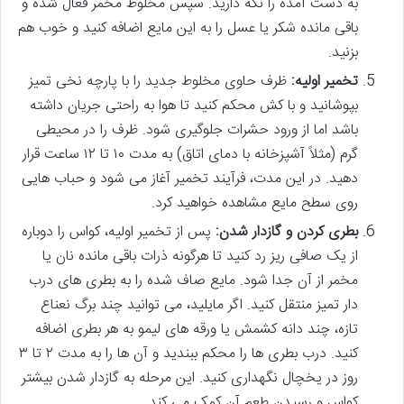
به دست آمده را نگه دارید. سپس مخلوط مخمر فعال شده و
باقی مانده شکر یا عسل را به این مایع اضافه کنید و خوب هم
بزنید.
تخمیر اولیه:
ظرف حاوی مخلوط جدید را با پارچه نخی تمیز
بپوشانید و با کش محکم کنید تا هوا به راحتی جریان داشته
باشد اما از ورود حشرات جلوگیری شود. ظرف را در محیطی
گرم (مثلاً آشپزخانه با دمای اتاق) به مدت ۱۰ تا ۱۲ ساعت قرار
دهید. در این مدت، فرآیند تخمیر آغاز می شود و حباب هایی
روی سطح مایع مشاهده خواهید کرد.
بطری کردن و گازدار شدن:
پس از تخمیر اولیه، کواس را دوباره
از یک صافی ریز رد کنید تا هرگونه ذرات باقی مانده نان یا
مخمر از آن جدا شود. مایع صاف شده را به بطری های درب
دار تمیز منتقل کنید. اگر مایلید، می توانید چند برگ نعناع
تازه، چند دانه کشمش یا ورقه های لیمو به هر بطری اضافه
کنید. درب بطری ها را محکم ببندید و آن ها را به مدت ۲ تا ۳
روز در یخچال نگهداری کنید. این مرحله به گازدار شدن بیشتر
کواس و رسیدن طعم آن کمک می کند.