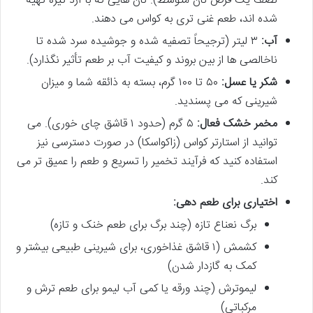
نصف یک قرص نان متوسط). نان هایی که با آرد تیره تهیه
شده اند، طعم غنی تری به کواس می دهند.
آب:
۳ لیتر (ترجیحاً تصفیه شده و جوشیده سرد شده تا
ناخالصی ها از بین بروند و کیفیت آب بر طعم تأثیر نگذارد).
شکر یا عسل:
۵۰ تا ۱۰۰ گرم، بسته به ذائقه شما و میزان
شیرینی که می پسندید.
مخمر خشک فعال:
۵ گرم (حدود ۱ قاشق چای خوری). می
توانید از استارتر کواس (زاکواسکا) در صورت دسترسی نیز
استفاده کنید که فرآیند تخمیر را تسریع و طعم را عمیق تر می
کند.
اختیاری برای طعم دهی:
برگ نعناع تازه (چند برگ برای طعم خنک و تازه)
کشمش (۱ قاشق غذاخوری، برای شیرینی طبیعی بیشتر و
کمک به گازدار شدن)
لیموترش (چند ورقه یا کمی آب لیمو برای طعم ترش و
مرکباتی)