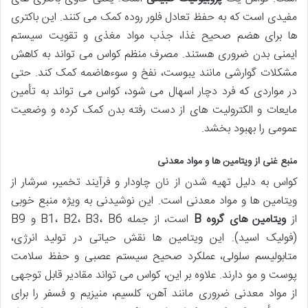
مفیدی است که به حفظ تعادل فلور روده کمک می کنند. این باکتری
ها برای هضم صحیح غذا، جذب مواد مغذی و تقویت سیستم
ایمنی بدن ضروری هستند. مصرف منظم کواس می تواند به کاهش
مشکلات گوارشی مانند یبوست، نفخ و سوءهاضمه کمک کند. حتی
در مواردی که فرد دچار اسهال می شود، کواس می تواند به تأمین
مایعات و الکترولیت های از دست رفته بدن کمک کرده و وضعیت
عمومی را بهبود بخشد.
منبع غنی از ویتامین ها و مواد معدنی
کواس به دلیل تهیه شدن از نان چاودار و فرآیند تخمیر، سرشار از
ویتامین ها و مواد معدنی است. این نوشیدنی به ویژه منبع خوبی
از
ویتامین های گروه B
است، از جمله B1، B2، B3، B6 و B9
(فولیک اسید). این ویتامین ها نقش حیاتی در تولید انرژی،
متابولیسم سلولی، عملکرد صحیح سیستم عصبی و حفظ سلامت
پوست و مو دارند. علاوه بر این، کواس می تواند مقادیر قابل توجهی
از مواد معدنی ضروری مانند آهن، کلسیم، منیزیم و فسفر را برای